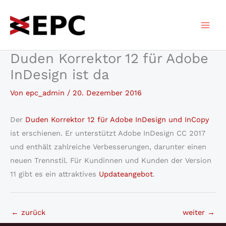
Zum
Inhalt
springen
Duden Korrektor 12 für Adobe
InDesign ist da
Von
epc_admin
/
20. Dezember 2016
Der
Duden Korrektor 12 für Adobe InDesign und InCopy
ist erschienen. Er unterstützt Adobe InDesign CC 2017
und enthält zahlreiche Verbesserungen, darunter einen
neuen Trennstil. Für Kundinnen und Kunden der Version
11 gibt es ein attraktives
Updateangebot
.
←
zurück
weiter
→