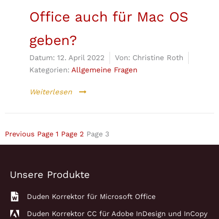
Office auch für Mac OS
geben?
Datum:
12. April 2022
Von:
Christine Roth
Kategorien:
Allgemeine Fragen
Weiterlesen
Previous
Page
1
Page
2
Page
3
Unsere Produkte
Duden Korrektor für Microsoft Office
Duden Korrektor CC für Adobe InDesign und InCopy