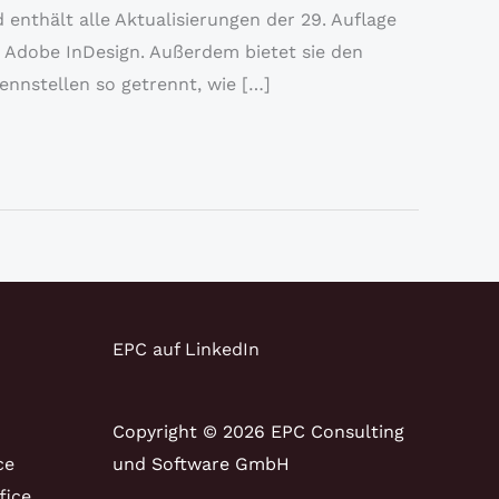
enthält alle Aktualisierungen der 29. Auflage
t Adobe InDesign. Außerdem bietet sie den
ennstellen so getrennt, wie […]
EPC auf LinkedIn
Copyright © 2026 EPC Consulting
ce
und Software GmbH
fice