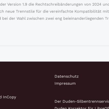
der Version 1.9 die Rechtschreibänderungen von 2024 und 
h neue Trennstile für die vereinfachte Kompatibilität mi
 bei der Wahl zwischen zwei eng beieinanderliegenden Tr
Datenschutz
Impressum
d InCopy
Der Duden-Silbentrennservi
Duden Korrektor für LibreOf