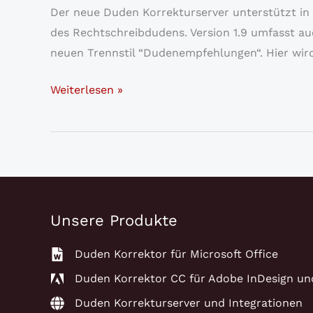
Der neue Duden Korrekturserver unterstützt in 
des Rechtschreibdudens. Version 1.9 umfasst auc
neuen Trennstil “Dudenempfehlungen“. Hier wird
Duden
Weiterlesen »
Korrekturserver
1.9
veröffentlicht
Unsere Produkte
Duden Korrektor für Microsoft Office
Duden Korrektor CC für Adobe InDesign un
Duden Korrekturserver und Integrationen