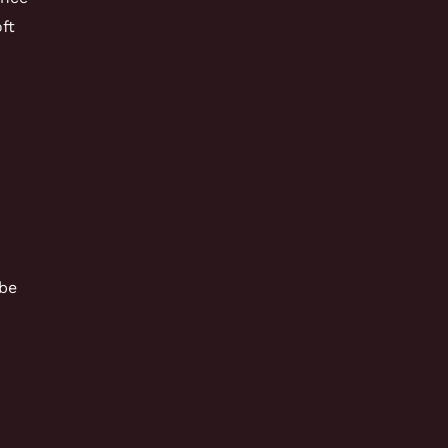
ft
be