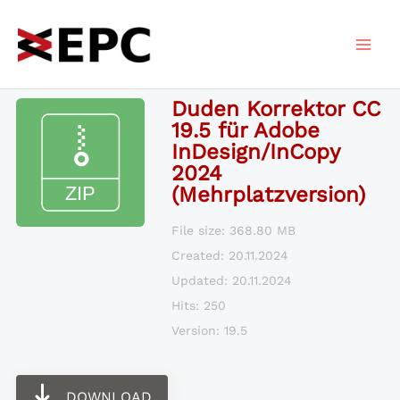
Zum
Inhalt
springen
Duden Korrektor CC
19.5 für Adobe
InDesign/InCopy
2024
(Mehrplatzversion)
File size: 368.80 MB
Created: 20.11.2024
Updated: 20.11.2024
Hits: 250
Version: 19.5
DOWNLOAD