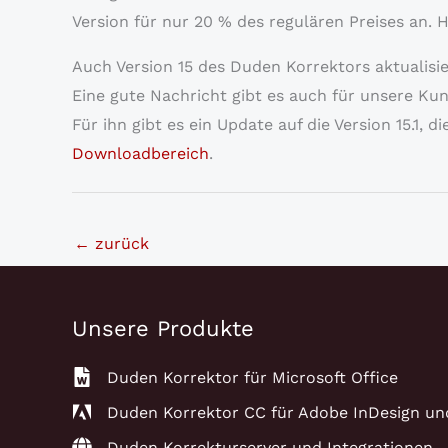
Version für nur 20 % des regulären Preises an.
Auch Version 15 des Duden Korrektors aktualisie
Eine gute Nachricht gibt es auch für unsere K
Für ihn gibt es ein Update auf die Version 15.1,
Downloadbereich
.
←
zurück
Unsere Produkte
Duden Korrektor für Microsoft Office
Duden Korrektor CC für Adobe InDesign un
Duden Korrekturserver und Integrationen