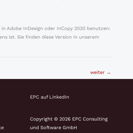
5 in Adobe InDesign oder InCopy 2020 benutzen:
ens ist. Sie finden diese Version in unserem
weiter
→
EPC auf LinkedIn
Copyright © 2026 EPC Consulting
ce
und Software GmbH