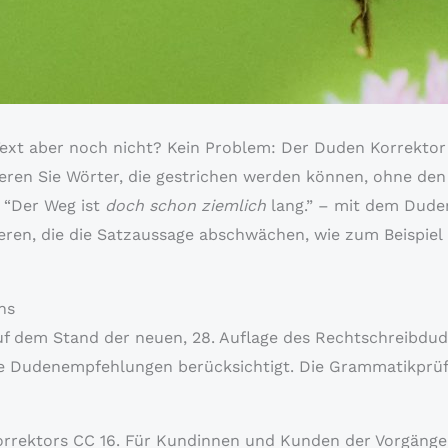
ext aber noch nicht? Kein Problem: Der Duden Korrektor 
ieren Sie Wörter, die gestrichen werden können, ohne den
r “Der Weg ist
doch schon ziemlich
lang.” – mit dem Duden
eren, die die Satzaussage abschwächen, wie zum Beispiel
ns
uf dem Stand der neuen, 28. Auflage des Rechtschreibdude
Dudenempfehlungen berücksichtigt. Die Grammatikprüfu
rektors CC 16. Für Kundinnen und Kunden der Vorgängerv