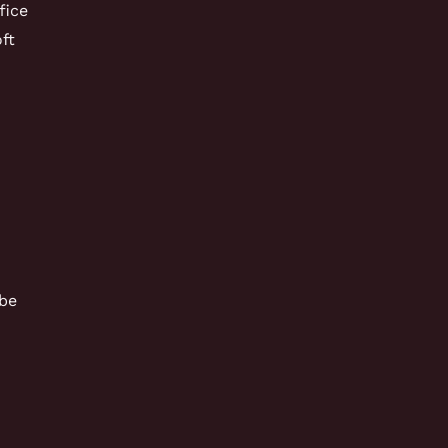
fice
ft
be