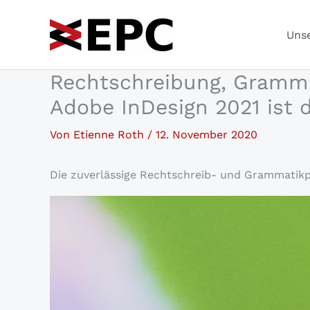
Zum
Inhalt
Unse
springen
Rechtschreibung, Grammat
Adobe InDesign 2021 ist 
Von
Etienne Roth
/
12. November 2020
Die zuverlässige Rechtschreib- und Grammatikpr