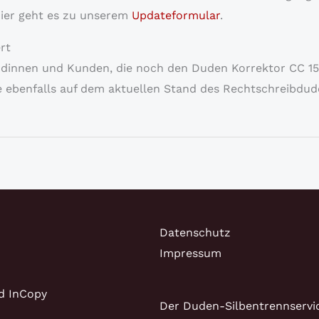
 Hier geht es zu unserem
Updateformular
.
rt
undinnen und Kunden, die noch den Duden Korrektor CC 1
 die ebenfalls auf dem aktuellen Stand des Rechtschreibdud
Datenschutz
Impressum
d InCopy
Der Duden-Silbentrennservi