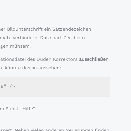
ner Bildunterschrift ein Satzendezeichen
rmate verhindern. Das spart Zeit beim
ungen mühsam.
urationsdatei des Duden Korrektors
ausschließen
.
n, könnte das so aussehen:
66" />
m Punkt “Hilfe”.
essert. Neben vielen anderen Neuerungen finden