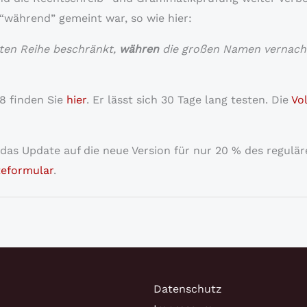
 “während” gemeint war, so wie hier:
iten Reihe beschränkt,
währen
die großen Namen vernachl
8 finden Sie
hier
. Er lässt sich 30 Tage lang testen. Die
Vo
das Update auf die neue Version für nur 20 % des reguläre
eformular
.
Datenschutz