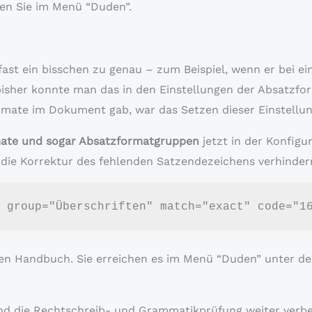
en Sie im Menü “Duden”.
 fast ein bisschen zu genau – zum Beispiel, wenn er bei ei
 bisher konnte man das in den Einstellungen der Absatzfo
formate im Dokument gab, war das Setzen dieser Einstell
mate und sogar Absatzformatgruppen
jetzt in der Konfig
 die Korrektur des fehlenden Satzendezeichens verhinder
 group="Überschriften" match="exact" code="1
rten Handbuch. Sie erreichen es im Menü “Duden” unter de
und die Rechtschreib- und Grammatikprüfung weiter verb