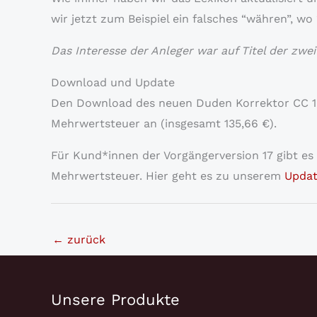
wir jetzt zum Beispiel ein falsches “währen”, wo
Das Interesse der Anleger war auf Titel der zwe
Download und Update
Den Download des neuen Duden Korrektor CC 1
Mehrwertsteuer an (insgesamt 135,66 €).
Für Kund*innen der Vorgängerversion 17 gibt es 
Mehrwertsteuer. Hier geht es zu unserem
Updat
←
zurück
Unsere Produkte