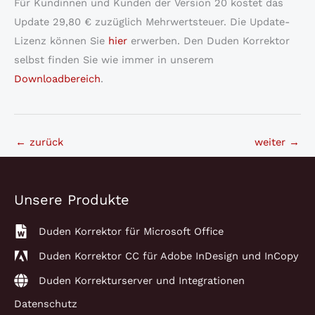
Für Kundinnen und Kunden der Version 20 kostet das
Update 29,80 € zuzüglich Mehrwertsteuer. Die Update-
Lizenz können Sie
hier
erwerben. Den Duden Korrektor
selbst finden Sie wie immer in unserem
Downloadbereich
.
←
zurück
weiter
→
Unsere Produkte
Duden Korrektor für Microsoft Office
Duden Korrektor CC für Adobe InDesign und InCopy
Duden Korrekturserver und Integrationen
Datenschutz