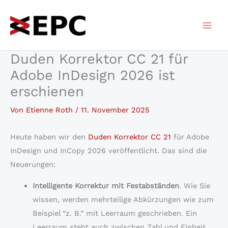
Zum
Inhalt
springen
Duden Korrektor CC 21 für
Adobe InDesign 2026 ist
erschienen
Von
Etienne Roth
/
11. November 2025
Heute haben wir den
Duden Korrektor CC 21
für Adobe
InDesign und InCopy 2026 veröffentlicht. Das sind die
Neuerungen:
Intelligente Korrektur mit Festabständen
. Wie Sie
wissen, werden mehrteilige Abkürzungen wie zum
Beispiel “z. B.” mit Leerraum geschrieben. Ein
Leerraum steht auch zwischen Zahl und Einheit