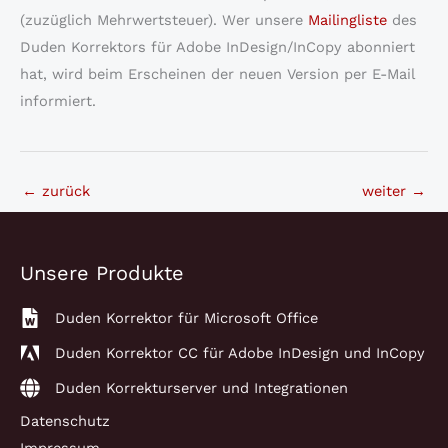
(zuzüglich Mehrwertsteuer). Wer unsere
Mailingliste
des
Duden Korrektors für Adobe InDesign/InCopy abonniert
hat, wird beim Erscheinen der neuen Version per E-Mail
informiert.
←
zurück
weiter
→
Unsere Produkte
Duden Korrektor für Microsoft Office
Duden Korrektor CC für Adobe InDesign und InCopy
Duden Korrekturserver und Integrationen
Datenschutz