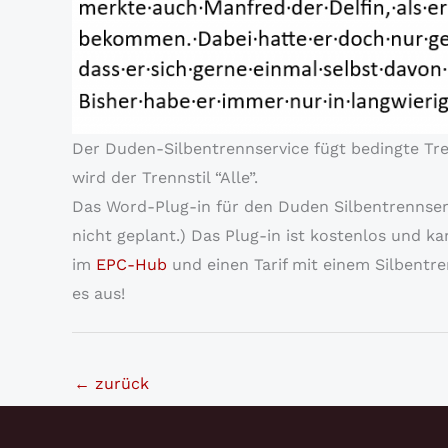
Der Duden-Silbentrennservice fügt bedingte Tren
wird der Trennstil “Alle”.
Das Word-Plug-in für den Duden Silbentrennserv
nicht geplant.) Das Plug-in ist kostenlos und 
im
EPC-Hub
und einen Tarif mit einem Silbentr
es aus!
←
zurück