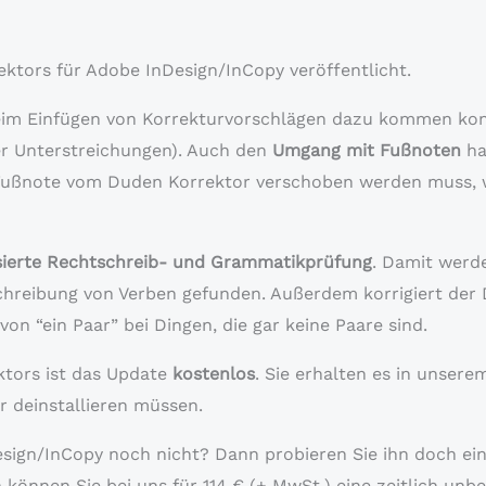
ektors für Adobe InDesign/InCopy veröffentlicht.
eim Einfügen von Korrekturvorschlägen dazu kommen konn
er Unterstreichungen). Auch den
Umgang mit Fußnoten
ha
 Fußnote vom Duden Korrektor verschoben werden muss, w
sierte
Rechtschreib- und Grammatikprüfung
. Damit werd
chreibung von Verben gefunden. Außerdem korrigiert der
von “ein Paar” bei Dingen, die gar keine Paare sind.
ktors ist das Update
kostenlos
. Sie erhalten es in unser
er deinstallieren müssen.
ign/InCopy noch nicht? Dann probieren Sie ihn doch einfa
 können Sie bei uns für 114 € (+ MwSt.) eine zeitlich unb