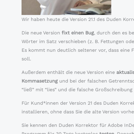
Wir haben heute die Version 21.1 des Duden Korr
Die neue Version
fixt einen Bug
, durch den es b
Wörter im Satz verschieben (z. B. Fettungen od
Es kommt nun deutlich seltener vor, dass eine
soll.
Außerdem enthält die neue Version eine
aktuali
Kommasetzung
und bei der falschen Getrennts
“ließ” mit “lies” und die falsche Großschreibung 
Für Kund*innen der Version 21 des Duden Korre
installieren, ohne dass Sie die alte Version vorh
Sie kennen den Duden Korrektor für Adobe InDes
Programm für 30 Tage kostenlos
testen
. Danach