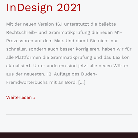
InDesign 2021
Mit der neuen Version 16.1 unterstützt die beliebte
Rechtschreib- und Grammatikprüfung die neuen M1-
Prozessoren auf dem Mac. Und damit Sie nicht nur
schneller, sondern auch besser korrigieren, haben wir für
alle Plattformen die Grammatikprüfung und das Lexikon
aktualisiert. Unter anderem sind jetzt alle neuen Wörter
aus der neuesten, 12. Auflage des Duden-
Fremdwörterbuchs mit an Bord, […]
Update
Weiterlesen »
für
den
Duden
Korrektor