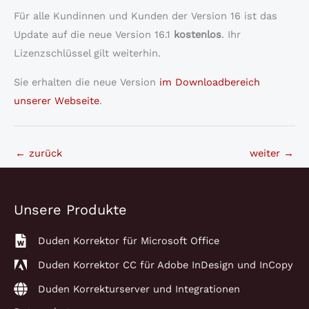
Für alle Kundinnen und Kunden der Version 16 ist das
Update auf die neue Version 16.1
kostenlos
. Ihr
Lizenzschlüssel gilt weiterhin.
Sie erhalten die neue Version
im Downloadbereich
unserer Webseite
.
←
zurück
weiter
→
Unsere Produkte
Duden Korrektor für Microsoft Office
Duden Korrektor CC für Adobe InDesign und InCopy
Duden Korrekturserver und Integrationen