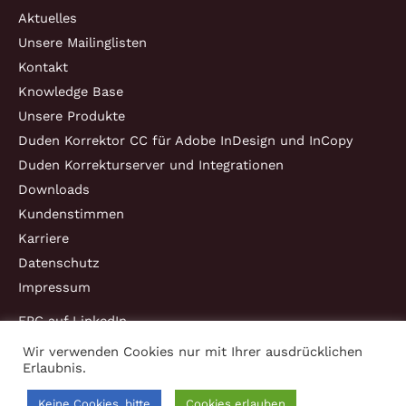
Aktuelles
Unsere Mailinglisten
Kontakt
Knowledge Base
Unsere Produkte
Duden Korrektor CC für Adobe InDesign und InCopy
Duden Korrekturserver und Integrationen
Downloads
Kundenstimmen
Karriere
Datenschutz
Impressum
EPC auf LinkedIn
Wir verwenden Cookies nur mit Ihrer ausdrücklichen
Erlaubnis.
Copyright © 2026 EPC Consulting und Software GmbH
Keine Cookies, bitte
Cookies erlauben