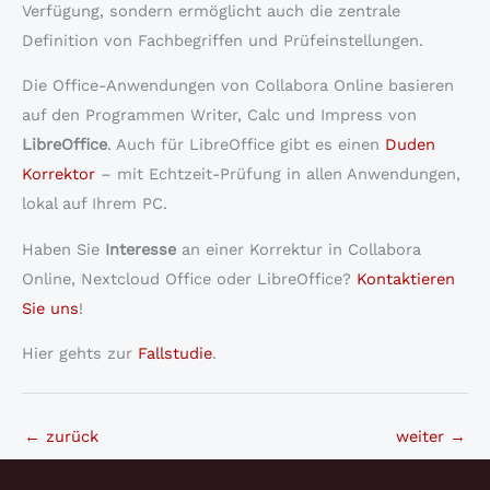
Verfügung, sondern ermöglicht auch die zentrale
Definition von Fachbegriffen und Prüfeinstellungen.
Die Office-Anwendungen von Collabora Online basieren
auf den Programmen Writer, Calc und Impress von
LibreOffice
. Auch für LibreOffice gibt es einen
Duden
Korrektor
– mit Echtzeit-Prüfung in allen Anwendungen,
lokal auf Ihrem PC.
Haben Sie
Interesse
an einer Korrektur in Collabora
Online, Nextcloud Office oder LibreOffice?
Kontaktieren
Sie uns
!
Hier gehts zur
Fallstudie
.
←
zurück
weiter
→