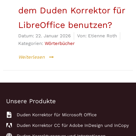
dem Duden Korrektor für
LibreOffice benutzen?
Datum:
22. Januar 2026
Von:
Etienne Roth
Kategorien:
Wörterbücher
Weiterlesen
Unsere Produkte
Duden Korrektor für Microsoft Office
Duden Korrektor CC für Adobe InDesign und InCopy