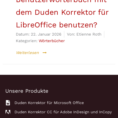
dem Duden Korrektor für
LibreOffice benutzen?
Datum:
22. Januar 2026
Von:
Etienne Roth
Kategorien:
Wörterbücher
Weiterlesen
Unsere Produkte
Duden Korrektor für Microsoft Office
Duden Korrektor CC für Adobe InDesign und InCopy