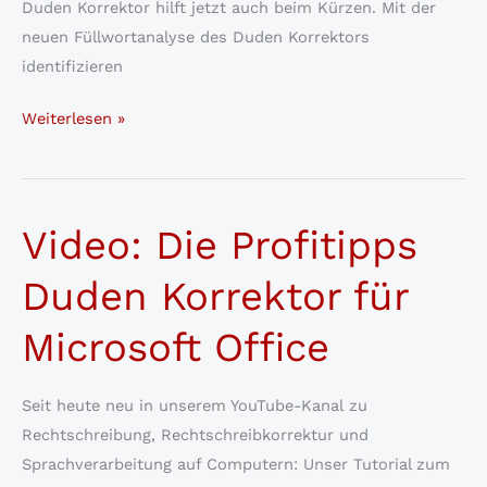
Duden Korrektor hilft jetzt auch beim Kürzen. Mit der
neuen Füllwortanalyse des Duden Korrektors
identifizieren
Rechtschreibung,
Weiterlesen »
Grammatik
und
Hilfe
Video: Die Profitipps
bei
Übersatz:
Duden Korrektor für
Duden
Korrektor
Microsoft Office
CC
16
Seit heute neu in unserem YouTube-Kanal zu
für
Rechtschreibung, Rechtschreibkorrektur und
Adobe
Sprachverarbeitung auf Computern: Unser Tutorial zum
InDesign