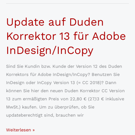
Duden
Korrektor
Update auf Duden
CC
17
Korrektor 13 für Adobe
für
Adobe
InDesign/InCopy
InDesign
2022
Sind Sie Kundin bzw. Kunde der Version 12 des Duden
ist
Korrektors für Adobe InDesign/InCopy? Benutzen Sie
da
InDesign oder InCopy Version 13 (= CC 2018)? Dann
können Sie hier den neuen Duden Korrektor CC Version
13 zum ermäßigten Preis von 22,80 € (27,13 € inklusive
MwSt.) kaufen. Um zu überprüfen, ob Sie
updateberechtigt sind, brauchen wir
Update
Weiterlesen »