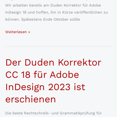
Wir arbeiten bereits am Duden Korrektor für Adobe
InDesign 19 und hoffen, ihn in Kürze veröffentlichen zu
können. Spätestens Ende Oktober sollte
Duden
Weiterlesen »
Korrektor
für
Adobe
Der Duden Korrektor
InDesign
19
CC 18 für Adobe
erscheint
in
InDesign 2023 ist
Kürze
erschienen
Die beste Rechtschreib- und Grammatikprüfung für