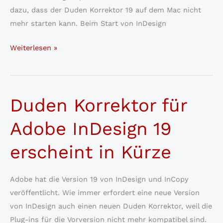
dazu, dass der Duden Korrektor 19 auf dem Mac nicht
mehr starten kann. Beim Start von InDesign
[gelöst]
Weiterlesen »
Duden
Korrektor
startet
Duden Korrektor für
nicht
mit
Adobe InDesign 19
InDesign
19.4
erscheint in Kürze
auf
dem
Adobe hat die Version 19 von InDesign und InCopy
Mac
veröffentlicht. Wie immer erfordert eine neue Version
von InDesign auch einen neuen Duden Korrektor, weil die
Plug-ins für die Vorversion nicht mehr kompatibel sind.