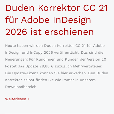
Duden Korrektor CC 21
Duden
Korrektor
für Adobe InDesign
für
Adobe
2026 ist erschienen
InDesign/InCopy
Heute haben wir den Duden Korrektor CC 21 für Adobe
InDesign und InCopy 2026 veröffentlicht. Das sind die
Neuerungen: Für Kundinnen und Kunden der Version 20
kostet das Update 29,80 € zuzüglich Mehrwertsteuer.
Die Update-Lizenz können Sie hier erwerben. Den Duden
Korrektor selbst finden Sie wie immer in unserem
Downloadbereich.
Duden
Weiterlesen »
Korrektor
CC