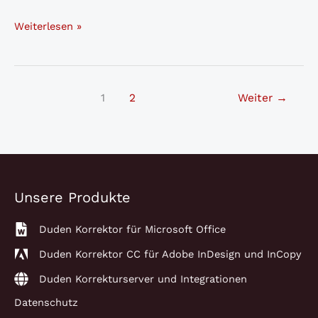
Duden
Weiterlesen »
Korrektoren
auf
dem
1
2
Weiter
→
neuesten
Stand
der
Rechtschreibung
Unsere Produkte
Duden Korrektor für Microsoft Office
Duden Korrektor CC für Adobe InDesign und InCopy
Duden Korrekturserver und Integrationen
Datenschutz