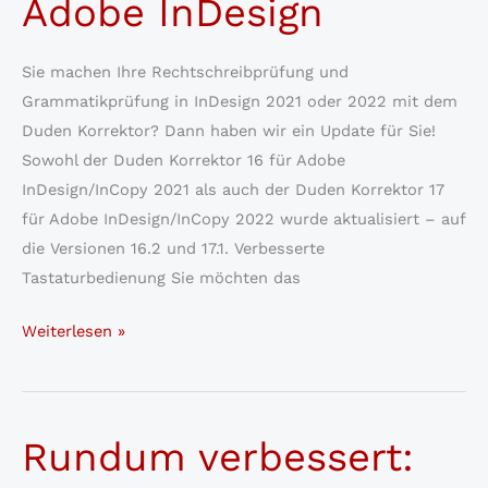
Adobe InDesign
2023
ist
Sie machen Ihre Rechtschreibprüfung und
erschienen
Grammatikprüfung in InDesign 2021 oder 2022 mit dem
Duden Korrektor? Dann haben wir ein Update für Sie!
Sowohl der Duden Korrektor 16 für Adobe
InDesign/InCopy 2021 als auch der Duden Korrektor 17
für Adobe InDesign/InCopy 2022 wurde aktualisiert – auf
die Versionen 16.2 und 17.1. Verbesserte
Tastaturbedienung Sie möchten das
Doppel-
Weiterlesen »
Update
für
die
Rundum verbessert:
Duden
Korrektoren