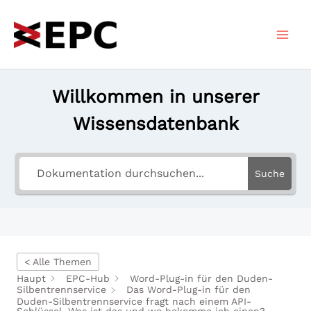
Zum
Inhalt
springen
Willkommen in unserer
Wissensdatenbank
Suche
< Alle Themen
Haupt
EPC-Hub
Word-Plug-in für den Duden-
Silbentrennservice
Das Word-Plug-in für den
Duden-Silbentrennservice fragt nach einem API-
Schlüssel. Was ist das und wo bekomme ich einen?