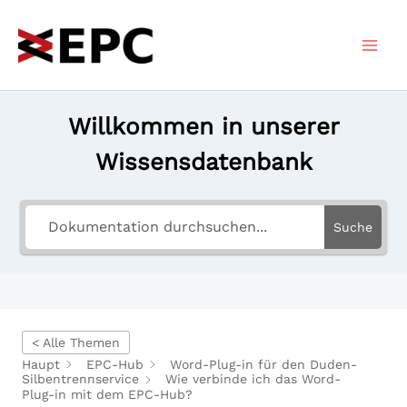
Zum
Inhalt
springen
Willkommen in unserer
Wissensdatenbank
Suche
< Alle Themen
Haupt
EPC-Hub
Word-Plug-in für den Duden-
Silbentrennservice
Wie verbinde ich das Word-
Plug-in mit dem EPC-Hub?