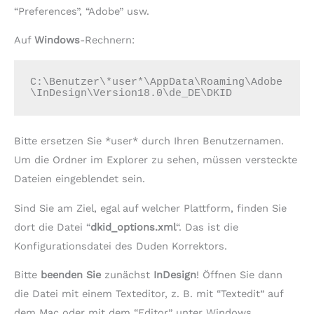
“Preferences”, “Adobe” usw.
Auf
Windows
-Rechnern:
C:\Benutzer\*user*\AppData\Roaming\Adobe
\InDesign\Version18.0\de_DE\DKID
Bitte ersetzen Sie *user* durch Ihren Benutzernamen.
Um die Ordner im Explorer zu sehen, müssen versteckte
Dateien eingeblendet sein.
Sind Sie am Ziel, egal auf welcher Plattform, finden Sie
dort die Datei “
dkid_options.xml
“. Das ist die
Konfigurationsdatei des Duden Korrektors.
Bitte
beenden Sie
zunächst
InDesign
! Öffnen Sie dann
die Datei mit einem Texteditor, z. B. mit “Textedit” auf
dem Mac oder mit dem “Editor” unter Windows.